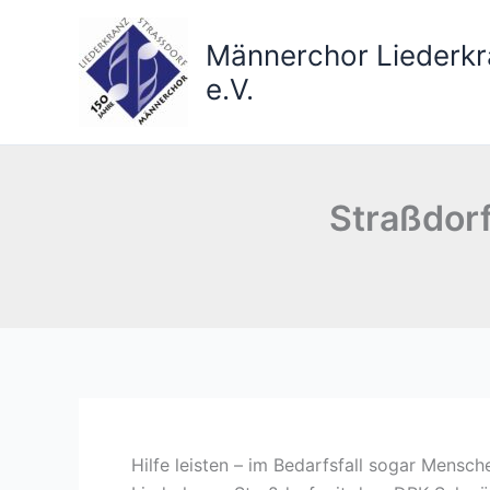
Zum
Inhalt
Männerchor Liederkr
springen
e.V.
Straßdorf
Hilfe leisten – im Bedarfsfall sogar Mensc