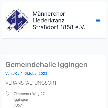
Zum
Inhalt
Männerchor
springen
Liederkranz
Straßdorf 1858 e.V.
Gemeindehalle Iggingen
Von
JK
/
4. Oktober 2023
VERANSTALTUNGSORT
Zimmerner Weg 27
Iggingen
73574