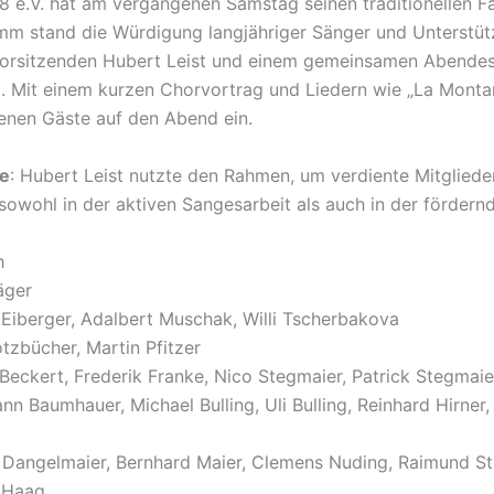
 e.V. hat am vergangenen Samstag seinen traditionellen F
m stand die Würdigung langjähriger Sänger und Unterstütz
orsitzenden Hubert Leist und einem gemeinsamen Abendess
eil. Mit einem kurzen Chorvortrag und Liedern wie „La Monta
nenen Gäste auf den Abend ein.
ue
: Hubert Leist nutzte den Rahmen, um verdiente Mitgliede
 sowohl in der aktiven Sangesarbeit als auch in der förder
h
äger
 Eiberger, Adalbert Muschak, Willi Tscherbakova
tzbücher, Martin Pfitzer
Beckert, Frederik Franke, Nico Stegmaier, Patrick Stegmaie
n Baumhauer, Michael Bulling, Uli Bulling, Reinhard Hirner,
 Dangelmaier, Bernhard Maier, Clemens Nuding, Raimund S
 Haag