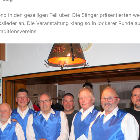
end in den geselligen Teil über. Die Sänger präsentierten
lieder an. Die Veranstaltung klang so in lockerer Runde a
aditionsvereins.