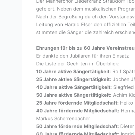
Der Männerchor Liederkranz Straßdorf 1858
gefeiert. Neben dem musikalischen Program
Nach der Begrüßung durch den Vorstandsv
Leitung von Harald Elser den offiziellen T
stimmten die Sänger die zahlreich erschie
Ehrungen für bis zu 60 Jahre Vereinstre
Er dankte den Jubilaren für ihren Einsatz –
Die Liste der Geehrten im Überblick:
10 Jahre aktive Sängertätigkeit:
Rolf Spät
25 Jahre aktive Sängertätigkeit:
Jochen J
40 Jahre aktive Sängertätigkeit:
Siegfried
50 Jahre aktive Sängertätigkeit:
Achim Klo
25 Jahre fördernde Mitgliedschaft:
Heiko 
40 Jahre fördernde Mitgliedschaft:
Herman
Markus Scherrenbacher
50 Jahre fördernde Mitgliedschaft:
Dieter
60 Jahre fördernde Mitgliedschaft:
Ingrid