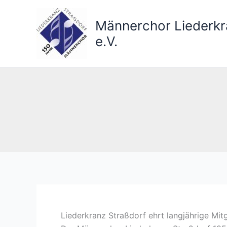
Zum
Inhalt
Männerchor Liederkr
springen
e.V.
Liederkranz Straßdorf ehrt langjährige Mit